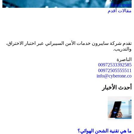
Read more
تصفّح
مقالات أقدم
المقالات
تقدم شركة سايبرون خدمات الأمن السيبراني عبر اختبار الاختراق،
والتدريب.
الناصرة
00972533392585
00972505555511
info@cyberone.co
أحدث الأخبار
ما هي تقنية الشحن الهوائي؟