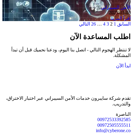
الأمن السيبراني
2025-03-03
اقرأ المزيد
Posts
السابق
1
2
3
4
…
26
التالي
pagination
اطلب المساعدة الآن
لا تنتظر الهجوم التالي - اتصل بنا اليوم، ودعنا نحميك قبل أن تبدأ
المشكلة.
ابدأ الآن
تقدم شركة سايبرون خدمات الأمن السيبراني عبر اختبار الاختراق،
والتدريب.
الناصرة
00972533392585
00972505555511
info@cyberone.co