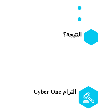
المرور، الإعدادات، الأجهزة الموثوقة).
كشف أي تغييرات أو نشاط مشبوه حدث
أثناء الاختراق.
إرشادات واضحة لحماية بقية الحسابات
المرتبطة بنفس البريد أو الرقم.
النتيجة؟
لا تبقى حائرًا بعد اختراق حسابك أو فقدان
السيطرة عليه؛
تحصل على
استعادة وصول + فهم كامل لما
حدث + تحصين حقيقي
يمنع المهاجم من
العودة مرة أخرى.
التزام Cyber One
جميع الخدمات تُقدَّم وفق القوانين
والأنظمة المعمول بها، دون أي اختراق أو
تجاوز غير قانوني، وبأعلى معايير السرية