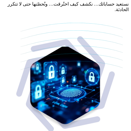
نستعيد حساباتك… نكشف كيف اختُرقت… ونُحصّنها حتى لا تتكرر
الحادثة.