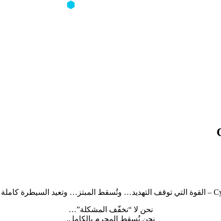
تعاون مع جهات رسمي
قانونيًا.
ن تقديمه للجهات المختصة.
احترام كامل لخصوصيتك.
لقوانين والأنظمة المعمول بها، دون أي اختراق أو تجاوز غير قانوني، وبأ
طرة كاملة للضحية.
نحن لا “نخفّف المشكلة”…
نحن نُسقط المجرم بالكامل.