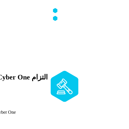
والثقة.
إعداد ملف قانوني كامل يمك
إدارة القضية بسرية تامة و
التزام Cyber One
جميع الخدمات تُقدَّم وفق ا
Cyber One – القوة التي توقف التهديد… وتُسقط المبتز… وتعيد السي