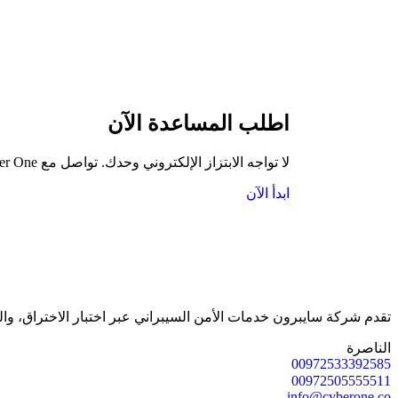
اطلب المساعدة الآن
لا تواجه الابتزاز الإلكتروني وحدك. تواصل مع Cyber One بسرية تامة، ودعنا نوقف التهديد، نحمي خصوصيتك، ونُسقط المبتز قبل أن يتمكن من إيذائك.
ابدأ الآن
تقدم شركة سايبرون خدمات الأمن السيبراني عبر اختبار الاختراق، وال
الناصرة
00972533392585
00972505555511
info@cyberone.co