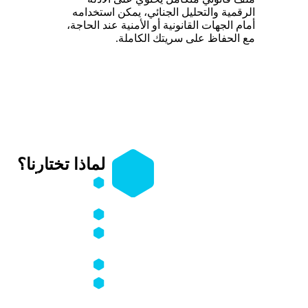
الرقمية والتحليل الجنائي، يمكن استخدامه
أمام الجهات القانونية أو الأمنية عند الحاجة،
مع الحفاظ على سريتك الكاملة.
لماذا تختارنا؟
 الرقمي (صور، فيديو، محادثات،
خبرة تمتد لأكثر من
14
الإلكتروني.
مبتز من نشر أو استغلال المحتوى.
معالجة آلاف القضايا
رقمية والحقيقية قدر الإمكان.
قدرة على كشف المبت
من الإنترنت.
إنترنت والمنصات الرقمية.
استجابة سريعة خلال 
الاختراق أو الوصول غير
فريق متخصص يفهم ح
باحترافية وتعاطف.
ساعدك على استعادة السيطرة