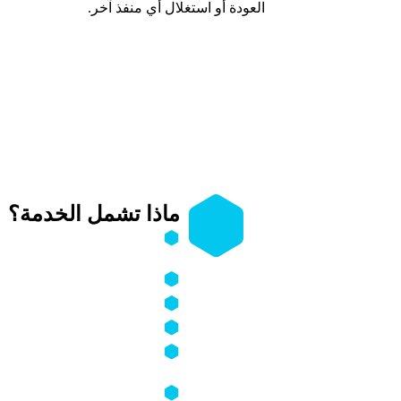
العودة أو استغلال أي منفذ آخر.
ماذا تشمل الخدمة؟
معالجة جميع أشكال الابتزاز
ملفات خاصة).
إيقاف التهديد فورًا ومنع ال
تعقّب المبتز وكشف هويته ال
إزالة المحتوى المسيء من ال
حماية حساباتك وأجهزتك من 
المصرّح.
تقديم دعم نفسي وسلوكي ي