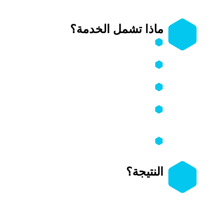
ماذا تشمل الخدمة؟
توثيق كامل لحملات التشهير الرقمي
ضدك أو ضد مؤسستك.
إثبات الإساءة والضرر بالاستناد إلى الأدلة
الرقمية.
تحليل الحسابات والجهات المحرّكة
للحملة وربط الأنماط بينها.
إعداد ملف قانوني وتنظيمي يمكن
استخدامه أمام المنصات والجهات
المختصة.
إرشادات عملية لحماية السمعة والردّ (أو
عدم الردّ) بشكل مدروس.
النتيجة؟
تتحوّل من وضع تشويش وغضب أمام سيل
من الإساءة،
إلى
قضية موثَّقة ومنظمة
يمكنك من خلالها
حماية سمعتك،