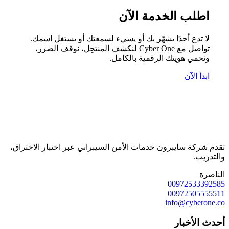
اطلب الخدمة الآن
لا تدع أحدًا يشهّر بك أو يسيء لسمعتك أو يستغل اسمك.
تواصل مع Cyber One لنكشف المنتحِل، نوقف الضرر،
ونحمي هويتك الرقمية بالكامل.
ابدأ الآن
تقدم شركة سايبرون خدمات الأمن السيبراني عبر اختبار الاختراق،
والتدريب.
الناصرة
00972533392585
00972505555511
info@cyberone.co
أحدث الأخبار