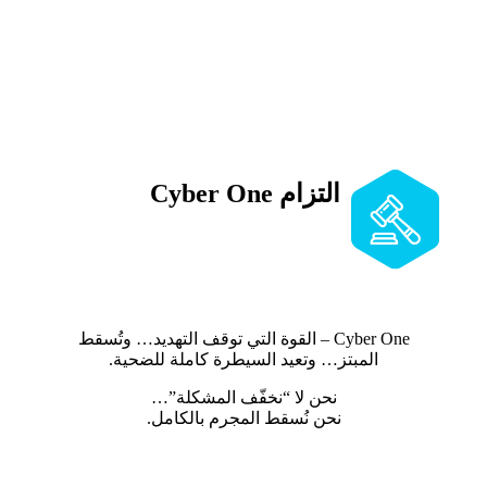
وإثبات حقك أمام المنصات والجهات
القانونية، وتقليل أثر الهجوم عليك أو على
مؤسستك.
التزام Cyber One
جميع الخدمات تُقدَّم وفق القوانين
والأنظمة المعمول بها، دون أي اختراق أو
تجاوز غير قانوني، وبأعلى معايير السرية
والمهنية.
Cyber One – القوة التي توقف التهديد… وتُسقط
المبتز… وتعيد السيطرة كاملة للضحية.
نحن لا “نخفّف المشكلة”…
نحن نُسقط المجرم بالكامل.