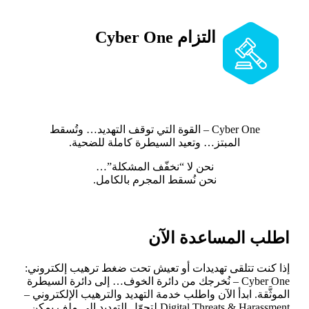
التزام Cyber One
جميع الخدمات تُقدَّم وفق القوانين
والأنظمة المعمول بها، دون أي اختراق أو
تجاوز غير قانوني، وبأعلى معايير السرية
والمهنية.
Cyber One – القوة التي توقف التهديد… وتُسقط
المبتز… وتعيد السيطرة كاملة للضحية.
نحن لا “نخفّف المشكلة”…
نحن نُسقط المجرم بالكامل.
اطلب المساعدة الآن
إذا كنت تتلقى تهديدات أو تعيش تحت ضغط ترهيب إلكتروني:
Cyber One – نُخرجك من دائرة الخوف… إلى دائرة السيطرة
الموثَّقة. ابدأ الآن واطلب خدمة التهديد والترهيب الإلكتروني –
Digital Threats & Harassment لتحوّل التهديد إلى ملف يمكن