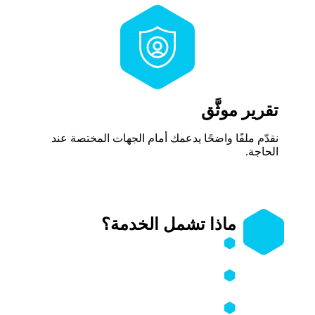
تقرير موثَّق
نقدّم ملفًا واضحًا يدعمك أمام الجهات المختصة عند
الحاجة.
ماذا تشمل الخدمة؟
توثيق كامل لرسائل ومحتوى التهديد
والترهيب الإلكتروني.
تحليل نوع التهديد (رقمي/جسدي/نفسي)
وتقييم خطورته الفعلية.
دراسة الحسابات أو الجهات المرسِلة