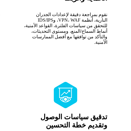
نقوم بمراجعة دقيقة لإعدادات الجدران
النارية، أنظمة VPN، WAF، وIDS/IPS
للتحقق من سياسات الفلترة، القواعد الأمنية،
ف
أنماط السماح/المنع، ومستوى التحديثات،
ا
والتأكد من توافقها مع أفضل الممارسات
و
الأمنية.
ا
تدقيق سياسات الوصول
وتقديم خطة التحسين