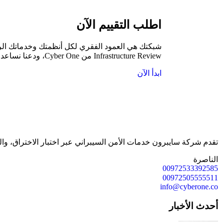
اطلب التقييم الآن
Infrastructure Review من Cyber One، ودعنا نساعدك على تحويل شبكتك إلى بيئة صلبة “يصعب كسرها” حتى في مواجهة أخطر التهديدات.
ابدأ الآن
تقدم شركة سايبرون خدمات الأمن السيبراني عبر اختبار الاختراق، وال
الناصرة
00972533392585
00972505555511
info@cyberone.co
أحدث الأخبار