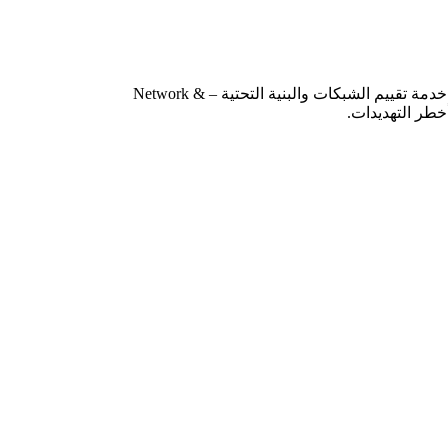
شبكتك هي العمود الفقري لكل أنظمتك وخدماتك الرقمية، وأي ضعف فيها يعني بابًا مفتوحًا أمام الهجمات المتقدمة. اطلب خدمة تقييم الشبكات والبنية التحتية – Network &