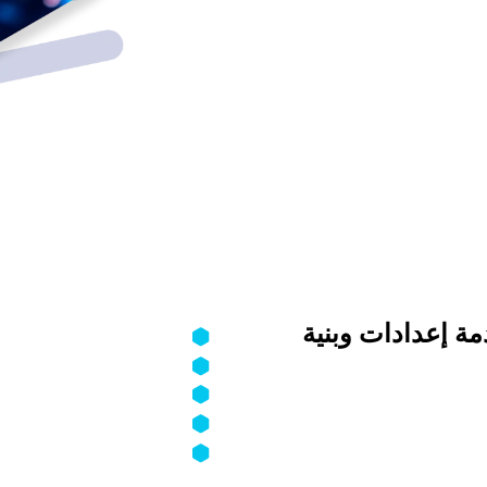
ة إعدادات وبنية
أنظمة إدارة الأجهزة MDM
Email Gateways
نقاط الوصول اللاسلكية Access Points
المحوّلات والموجّهات Switches & Routers
WAF (We
سياسات الوصول وإدارة ال