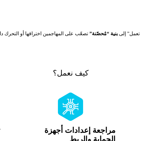
تعمل” إلى
بنية “مُحصّنة”
تصعّب على المهاجمين اختراقها أو التحرك د
كيف نعمل؟
مراجعة إعدادات أجهزة
ت
الحماية والربط
و