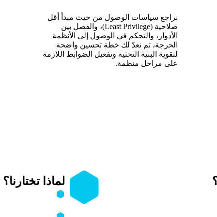
نراجع سياسات الوصول من حيث مبدأ أقل
صلاحية (Least Privilege)، والفصل بين
الأدوار، والتحكم في الوصول إلى الأنظمة
الحرجة، ثم نعدّ لك خطة تحسين واضحة
لتقوية البنية التحتية وتفعيل الضوابط اللازمة
على مراحل منظمة.
لماذا تختارنا؟
كة ومكوّنات البنية التحتية.
نمتلك خبرة عملي
الكبيرة متعددة ال
تقييم إعدادات Firewalls، VPN، WAF، IDS/IPS وفق
ندمج بين المعايي