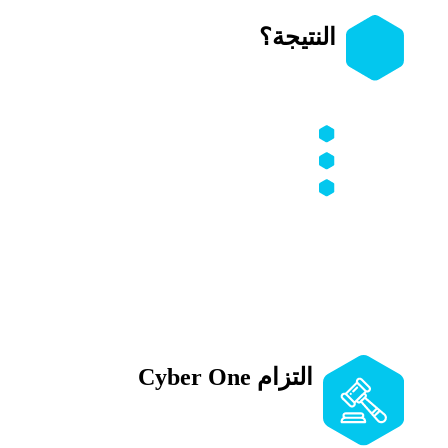
النتيجة؟
تخرج من حالة الغموض والتشويش،
إلى صورة واضحة:
من ينتحل هويتك؟
كيف يعمل؟
وما الشبكة التي يديرها؟
مع ملف موثوق يساعدك في حذف هذه
الحسابات ومحاسبة من يقف خلفها حيثما
أمكن.
التزام Cyber One
جميع الخدمات تُقدَّم وفق القوانين
والأنظمة المعمول بها، دون أي اختراق أو
تجاوز غير قانوني، وبأعلى معايير السرية