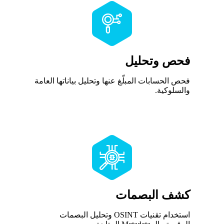
فحص وتحليل
فحص الحسابات المبلّغ عنها وتحليل بياناتها العامة
والسلوكية.
كشف البصمات
استخدام تقنيات OSINT وتحليل البصمات