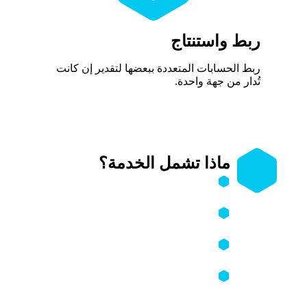
ربط واستنتاج
ربط الحسابات المتعددة ببعضها لتقدير إن كانت
تُدار من جهة واحدة.
ماذا تشمل الخدمة؟
كشف الحسابات الوهمية والمنتَحِلة
لهويتك أو لهوية مؤسستك.
تحليل نشاط هذه الحسابات وطبيعة
المحتوى والأهداف المحتملة.
محاولة ربط عدة حسابات بمصدر واحد
عند توفر المعطيات التقنية.
إعداد تقرير واضح يمكن تقديمه للمنصات
أو الجهات القانونية لدعم طلب الإزالة أو
البلاغ الرسمي.