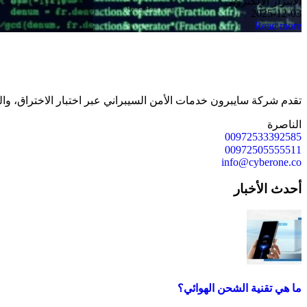
الابتزاز الإلكتروني
2025-12-03
Read more
تقدم شركة سايبرون خدمات الأمن السيبراني عبر اختبار الاختراق، وال
الناصرة
00972533392585
00972505555511
info@cyberone.co
أحدث الأخبار
ما هي تقنية الشحن الهوائي؟