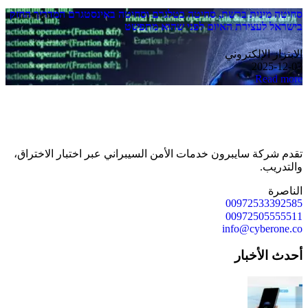
סחיטה מינית ברשת, סחיטה בטלגרם וסחיטה באינסטגרם המדריך החזק
בישראל לעצירת האיום לפני שהוא מתפשט
الابتزاز الإلكتروني
2025-12-03
Read more
تقدم شركة سايبرون خدمات الأمن السيبراني عبر اختبار الاختراق،
والتدريب.
الناصرة
00972533392585
00972505555511
info@cyberone.co
أحدث الأخبار