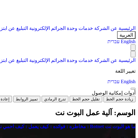
الرئيسية
عن الشركة
خدمات
وحدة الجرائم الإلكترونية
التبليغ عن ابتز
العربية
English
עברית
الرئيسية
عن الشركة
خدمات
وحدة الجرائم الإلكترونية
التبليغ عن ابتز
تغيير اللغة
English
עברית
أدوات إمكانية الوصول
زيادة حجم الخط
تقليل حجم الخط
تدرج الرمادي
تمييز الروابط
إعادة 
الوسم:
آلية عمل البوت نت
ما هو البوت نت Botnet : مخاطره : فوائده : كيف يعمل : كيف احمي نفسي منه