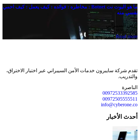
ما هو البوت نت Botnet : مخاطره : فوائده : كيف يعمل : كيف احمي
نفسي منه
الأمن السيبراني
2025-03-05
Read more
تقدم شركة سايبرون خدمات الأمن السيبراني عبر اختبار الاختراق،
والتدريب.
الناصرة
00972533392585
00972505555511
info@cyberone.co
أحدث الأخبار