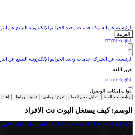
الرئيسية
عن الشركة
خدمات
وحدة الجرائم الإلكترونية
التبليغ عن ابتز
العربية
English
עברית
الرئيسية
عن الشركة
خدمات
وحدة الجرائم الإلكترونية
التبليغ عن ابتز
تغيير اللغة
English
עברית
أدوات إمكانية الوصول
زيادة حجم الخط
تقليل حجم الخط
تدرج الرمادي
تمييز الروابط
إعادة 
الوسم:
كيف يستغل البوت نت الافراد
ما هو البوت نت Botnet : مخاطره : فوائده : كيف يعمل : كيف احمي نفسي منه