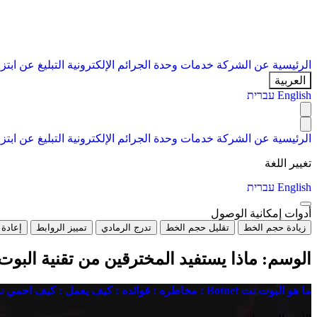
الرئيسية
عن الشركة
خدمات
وحدة الجرائم الإلكترونية
التبليغ عن ابتز
العربية
English
עברית
الرئيسية
عن الشركة
خدمات
وحدة الجرائم الإلكترونية
التبليغ عن ابتز
تغيير اللغة
English
עברית
أدوات إمكانية الوصول
زيادة حجم الخط
تقليل حجم الخط
تدرج الرمادي
تمييز الروابط
إعادة 
الوسم:
ماذا يستفيد المخترقين من تقنية البوت
ما هو البوت نت Botnet : مخاطره : فوائده : كيف يعمل : كيف احمي نفسي منه