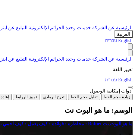
الرئيسية
عن الشركة
خدمات
وحدة الجرائم الإلكترونية
التبليغ عن ابتز
العربية
English
עברית
الرئيسية
عن الشركة
خدمات
وحدة الجرائم الإلكترونية
التبليغ عن ابتز
تغيير اللغة
English
עברית
أدوات إمكانية الوصول
زيادة حجم الخط
تقليل حجم الخط
تدرج الرمادي
تمييز الروابط
إعادة 
الوسم:
ما هو البوت نت
ما هو البوت نت Botnet : مخاطره : فوائده : كيف يعمل : كيف احمي نفسي منه