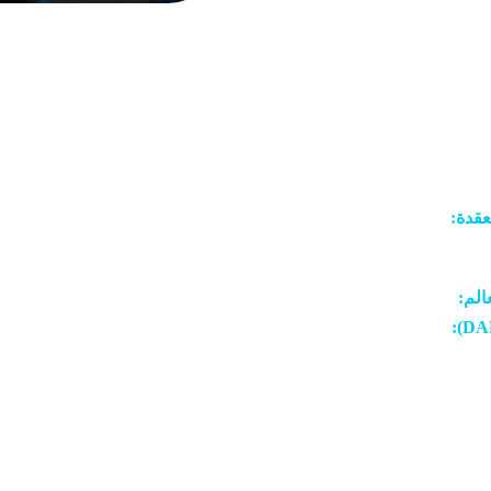
لضحايا، واستعدنا خصوصيتهم وكرامتهم الرقمية.
ات الحكومية والشركات الكبرى لحماية بياناتها من التسريب والاختراق،
الم:
بفضل تقنياتنا المتطورة وشراكاتنا العالمية، نجحنا في تعقّب أكثر ا
كنا في مقدمة الحرب على الشبكة المظلمة، حيث أزلنا آلاف التهدي