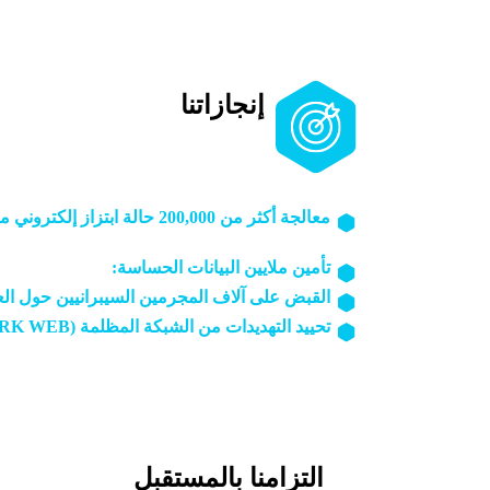
إنجازاتنا
قوة لا تضاهى وتأثير عالمي
معالجة أكثر من 200,000 حالة ابتزاز إلكتروني معقدة:
قدّمنا حلولًا فعّالة وسريعة لمئات الآلاف من ا
تأمين ملايين البيانات الحساسة:
عملنا مع المؤسس
القبض على آلاف المجرمين السيبرانيين حول الع
تحييد التهديدات من الشبكة المظلمة (DARK WEB):
والمؤسسات.
التزامنا بالمستقبل