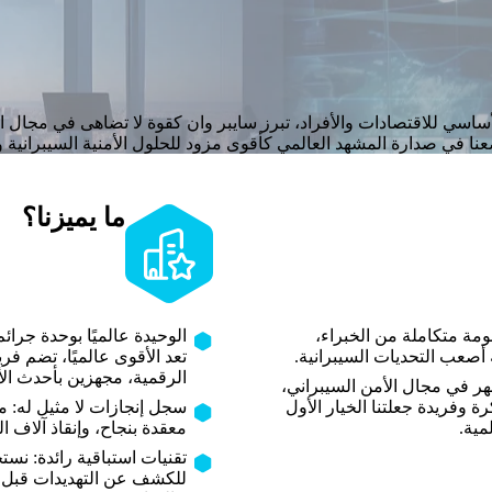
ساسي للاقتصادات والأفراد، تبرز سايبر وان كقوة لا تضاهى في مجال ال
تضعنا في صدارة المشهد العالمي كأقوى مزود للحلول الأمنية السيبرانية وأ
ما يميزنا؟
مة متكاملة من الخبراء،
الوحيدة عالميًا بوحدة جرا
أصعب التحديات السيبرانية.
تعد الأقوى عالميًا، تضم فري
الرقمية، مجهزين بأحدث الأد
هر في مجال الأمن السيبراني،
 وفريدة جعلتنا الخيار الأول
مية.
معقدة بنجاح، وإنقاذ آلاف ا
تقنيات استباقية رائدة: نس
للكشف عن التهديدات قبل وق