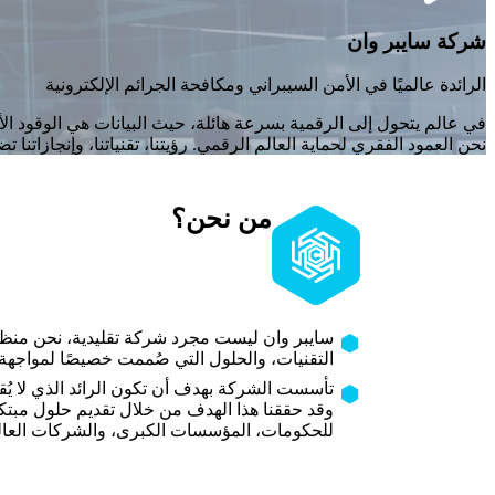
شركة سايبر وان
الرائدة عالميًا في الأمن السيبراني ومكافحة الجرائم الإلكترونية
في عالم يتحول إلى الرقمية بسرعة هائلة، حيث البيانات هي الوقود الأ
نحن العمود الفقري لحماية العالم الرقمي. رؤيتنا، تقنياتنا، وإنجازاتنا 
من نحن؟
سايبر وان ليست مجرد شركة تقليدية، نحن منظو
التقنيات، والحلول التي صُممت خصيصًا لمواجهة 
تأسست الشركة بهدف أن تكون الرائد الذي لا يُق
وقد حققنا هذا الهدف من خلال تقديم حلول مبتكرة
للحكومات، المؤسسات الكبرى، والشركات العال