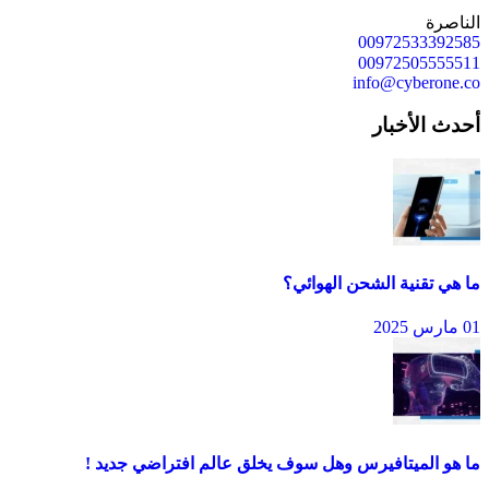
الناصرة
00972533392585
00972505555511
info@cyberone.co
أحدث الأخبار
ما هي تقنية الشحن الهوائي؟
01 مارس 2025
ما هو الميتافيرس وهل سوف يخلق عالم افتراضي جديد !