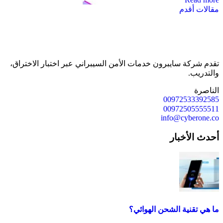
تصفّح
مقالات أقدم
المقالات
تقدم شركة سايبرون خدمات الأمن السيبراني عبر اختبار الاختراق،
والتدريب.
الناصرة
00972533392585
00972505555511
info@cyberone.co
أحدث الأخبار
ما هي تقنية الشحن الهوائي؟