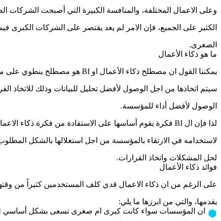
وعلى الاعمال المختلفة، والمنافسة الكبيرة التي أصبحت الشركات الص
الكثير على الجميع، فإن الامر لم يعد يقتصر على الشركات الكبرى في
الصغرى.
ما هو ذكاء الأعمال
يمكننا القول ان مصطلح ذكاء الأعمال او BI هو مصطلح ينطوي على مجموعة الأدوات والبنى التحتية، والممارسات الفضلى التي
سيتم اتخاذها من اجل الوصول لأفضل تحليل للبيانات وذلك للاتخاذ ا
الوصول لأفضل أداء للمؤسسة.
لذا فإن ال BI فكرة يقوم أساسها على الاستفادة من فكرة ذكاء الاعمال من اجل تطوير فكرة ما، او برنامج معين او تطبيق
لاستخدامه في الارتقاء بالمؤسسة من اجل استغلالها بالشكل المطلو
لحل المشكلات واتخاذ القرارات.
فوائد ذكاء الأعمال
على الرغم من ان ذكاء الاعمال قدي كلف المستخدمين كثيراً من وقتهم و
يقدمها، والتي من ابرزها ما يلي:
ان المؤسسات سواء كانت كبرى ام صغرى تسعى بشكل أساسي للقد