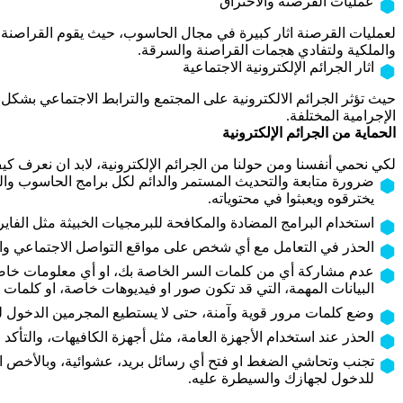
عمليات القرصنة والاختراق
لعمليات القرصنة اثار كبيرة في مجال الحاسوب، حيث يقوم القراصنة 
والملكية ولتفادي هجمات القراصنة والسرقة.
اثار الجرائم الإلكترونية الاجتماعية
حيث تؤثر الجرائم الالكترونية على المجتمع والترابط الاجتماعي بشكل 
الإجرامية المختلفة.
الحماية من الجرائم الإلكترونية
لكي نحمي أنفسنا ومن حولنا من الجرائم الإلكترونية، لابد ان نعرف ك
ضرورة متابعة والتحديث المستمر والدائم لكل برامج الحاسوب وال
يخترقوه ويعبثوا في محتوياته.
استخدام البرامج المضادة والمكافحة للبرمجيات الخبيثة مثل الفاير
الحذر في التعامل مع أي شخص على مواقع التواصل الاجتماعي والإن
عدم مشاركة أي من كلمات السر الخاصة بك، او أي معلومات خاصة
البيانات المهمة، التي قد تكون صور او فيديوهات خاصة، او كلمات 
وضع كلمات مرور قوية وآمنة، حتى لا يستطيع المجرمين الدخول ل
الحذر عند استخدام الأجهزة العامة، مثل أجهزة الكافيهات، والت
تجنب وتحاشي الضغط او فتح أي رسائل بريد، عشوائية، وبالأخص ال
للدخول لجهازك والسيطرة عليه.