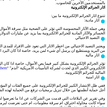
بالمستخدمين الآخرين للحاسوب.
اثار الجرائم الإلكترونية
تتنوع اثار الجرائم الإلكترونية ما بين:
اثار مادية:
وهي جملة الآثار المحسوسة التي تؤثر على الضحية مثل سرقة الأموا
الخسائر والآثار المادية للجرائم الالكترونية بما يزيد عن مليارات الدول
التصيد الاحتيالي
ويعتبر التصيد الاحتيالي من اخطر الاثار التي تعود على الافراد للمد
من البريد ويستطيع ان يرسل أي شيء لمن يريد، خاصة اذا كان البرد الا
اثار مالية
تؤثر الجرائم الإلكترونية بشكل كبير فيما يص الأموال، خاصة اذا كان
الالكتروني الكبير الذي لحدث لشركة التأمينات الأمريكية “آنذم” “
them
المالية للجرائم الإلكترونية.
اثار امنية
ففي ظل الانتشار الكبير للجرائم الإلكترونية على جميع الفئات او
أجل حماية أنظمتها من خلال تنزيل برمجيات ترفع من الحماية لهذه الش
سواء كانت محاولة اختراق، ام سرقة معلومات، ام حتى تعرضت لبرم