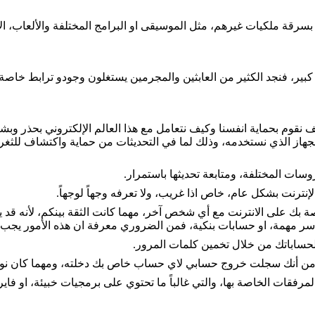
بسرقة ملكيات غيرهم، مثل الموسيقى او البرامج المختلفة والألعاب، 
كبير، فنجد الكثير من العابثين والمجرمين يستغلون وجودو ترابط خاصة 
يف نقوم بحماية انفسنا وكيف نتعامل مع هذا العالم الإلكتروني بحذر و
جهاز الذي نستخدمه، وذلك لما في التحديثات من حماية واكتشاف للثغرا
وسات المختلفة، ومتابعة تحديثها باستمرار.
ترنت بشكل عام، خاص اذا غريب، ولا تعرفه وجهاً لوجهاً.
 بك على الانترنت مع أي شخص آخر، مهما كانت الثقة بينكم، لأنه ق
سر مهمة، او حسابات بنكية، فمن الضروري معرفة ان هذه الأمور يجب ان
حساباتك من خلال تخمين كلمات المرور.
أكد من أنك سجلت خروج حسابي لاي حساب خاص بك دخلته، ومهما كان نو
مرفقات الخاصة بها، والتي غالباً ما تحتوي على برمجيات خبيئة، او 