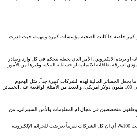
اثر كبير خاصة اذا كانت الضحية مؤسسات كبيرة ومهمة، حيث قدرت
 او بريده الالكتروني، الأمر الذي يجعله يتحكم في كل وارد وصادر
 لسرقة بطاقاته الائتمانية او حساباته البنكية وغيرها من الأمور.
 يجعل الخسائر المالية لهذه الشركات كبيرة جداً، مثل الهجوم
” عام 2015، حيث بلغت الخسائر المالية التي وقعت بها الشرة لحوالي 100 مليون دولار امريكي، والعديد من الأمثلة الواقعية على الخسائر
 موظفون متخصصين في مجال ام المعلومات والأمن السيبراني، من
وفي تقرير عن البلاغات التي قدمت من الشركات عن اذا ما تعرضوا لحوادث اختراق أبو برمجيات خبيثة اعترضت انظمتهم نجد ان النشبة وصلت 100%، أي ان كل الشركات تقريباً تعرضت للجرائم الإلكترونية