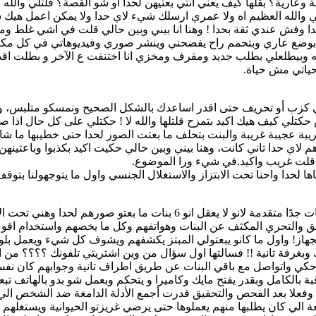
عارية؟ بقلها كيف يعني انتي بعتيهن لحدا أو شو القصة؟ قلتلي والله 
كتلي والله العظيم اه ولا عمري ارسلك شيء لاي حدا ولا يمكن اعمل 
دا وفش عندي ثقة بحدا ! وهنا انا بيني وبين حالي قلت في اشي غلط 
 وهي بوضع عاري وبتحمم راح يفضحني وينشر صوري وفيديوهاتي في كل م
يله وبيطلعلي بطلب جديد ومقرف ومخزي انا اختنقت ع الآخر و بطلت اقدر 
حياتي مش حياة.
ن اي كزب أو تحريف حتى اقدر اساعدك بالشكل الصحيح ونمسكو متلبس،
تلي كيف هيك اكيد بتمزح قلتلها والله لا ! حكتلي على كل حال اذا صا
ة عجيبة غريبة والبنت بتحلف ما بعتت الصور لحدا حتى خطيبها ما شاف ه
م لاي حدا تاني كانت، وهنا بيني وبين حالي حكيت اكيد بكذبوا وباعتينهن
ا قلت غريب واكيد.في شيء ورا الموضوع.
ناها لحدا واحنا تحت الابتزاز والاستغلال الجنسي واول ما يتوجهولنا ب
فقررت افتح تحقيق كبير واربط كل الحالات مع بعض مع استخدام تقنيات جدًا متق
حقيق والتحري المكثف عن البنات وهواتفهم وكل ما يخصهم واستخدام اقو
الجهاز! واول ما كانو يبعتولي المبتز يكشفهم ويشوف كل شيء ويعمل ب
ك وبغرفة تانية !! فسالتها اول سؤال من وين اشتريتي تلفونك ؟؟؟؟ 
احكي واتواصل مع باقي البنات عن طريق اطراف تانية وجوابهم كان نف
بالكامل وبقدر يفتح مايك وكاميرا و يتحكم وبعمل شو بدو بالهاتف تبعك
لي كان يطلبها منهم يعملوها حتى يرضي غريزتو الحيوانية ويستغلهم ماد