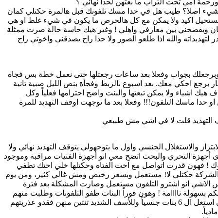
ورحمة امي تحت التراب ما بعتهن لحدا نهائي ؟
هيك شيء اصلا؟ طيب هل في حدا مسك تلفونك قبل هالمرة حكتلي كمان
ومستحيل اكيد ولا يمكن مع كل هالحرص ما يكون في شيء غلط او هي
كان ويفضحني بين معارفي واهلي ! وغير هيك حاسة حالة صرت ممثلة
لتهديداته والله اذا طلعو الصور ولا حدا راح يصدقني واخوتي راح
 وبرجعلك بجواب وفعلا بعد ساعات رجعتلها حتى نعمل خطة بس فجاة
ر برجع احكي معك. بعد اسبوع بالزبط وفجأة بنص الليل صبية تانية
يك اشياء ولا يمكن تبعتها والبنت واضح احترامها فعلياً وكل
 او حدا ماسك التلفون!!! وفعلا بعد ما توجهت اوقف التهديد للمرة
توقف التهديد قلت لا في اشي مش طبيعي
دمة لانو لا يعقل انو 6 بنات ما بعتو صورهم لحدا وهني تحت الابتزاز والاستغلال الجنسي واول ما يتوجهولي يتوقف التهديد نهائي ولا
ى أجهزة التحري والبحث اتضح معي انو أجهزة الفتيات مراقبة وموجود
لوك ! فهون قدرت اتواصل مع اخت الفتاه وحكتلها خلي اختك تطفي
من الشركة حكتلي لا! مستعمل وبسعر رخيص ومش غالي كثير، ومن يوم
س الاشي انو اشترو التلفون مستعمل وصارت المشكلة بعد فترة
م بسهولة تاااامة ! وهون فوراً البنات طفو التلفونات وطلبت منهم
يجيبوا هواتفهم عندي على الشركة بالمختبر حتى افحصهم فحص دقيق وفعلا بعد الفحص والتحقيق قدرت أجمع الأدلة الدامغة ضد الشخص الي استغل ال 6 بنات جنسياً وللأسف الشديد تنتين منهن فقدو عذريتهم
ياً.