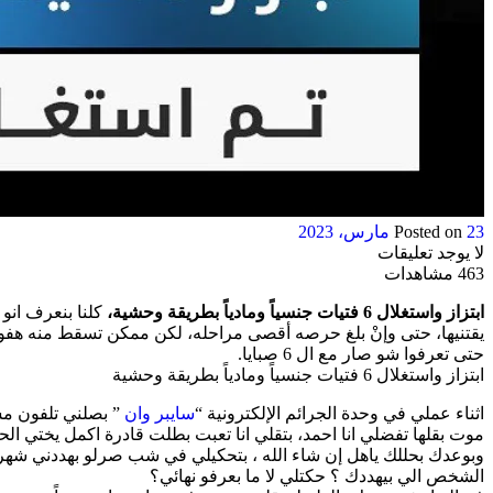
23 مارس، 2023
Posted on
لا يوجد تعليقات
463 مشاهدات
ابتزاز واستغلال 6 فتيات جنسياً ومادياً بطريقة وحشية،
كلنا بنعرف انو
يقتنيها، حتى وإنْ بلغ حرصه أقصى مراحله، لكن ممكن تسقط منه هفوة ص
حتى تعرفوا شو صار مع ال 6 صبايا.
ابتزاز واستغلال 6 فتيات جنسياً ومادياً بطريقة وحشية
اثناء عملي في وحدة الجرائم الإلكترونية “
سايبر وان
” بصلني تلفون مست
موت بقلها تفضلي انا احمد، بتقلي انا تعبت بطلت قادرة اكمل يختي ا
وبوعدك بحللك ياهل إن شاء الله ، بتحكيلي في شب صرلو بهددني شهرين 
الشخص الي بيهددك ؟ حكتلي لا ما بعرفو نهائي؟