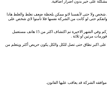
لمشكلة على خير بدون اضرار اضافية.
ي شخص ولا حتى لأنفسنا لانو ممكن بلحظة ضعف نغلط والغلط هادا
 هواتفكم حتى لو كانت من الشركة نفسها فلا تأمنوا لاي شخص على
ومهم جدا انو ما نشتري اجهزة مستعملة من محلات التلفونات او اي شخص لانو ممكن يكون راكب عليها برامج تجسس ويتم اسقاطكم وابتزازكم وفي الشهر الاخيرة تم اكتشاف اكثر من 15 هاتف مستعمل
رمات مرتين او ثلاثة .
صة على اكبر نطاق حتى تصل للكل والكل يكون حريص أكثر ويتعلم من
وافقه الشركة قد يعاقب عليها القانون.