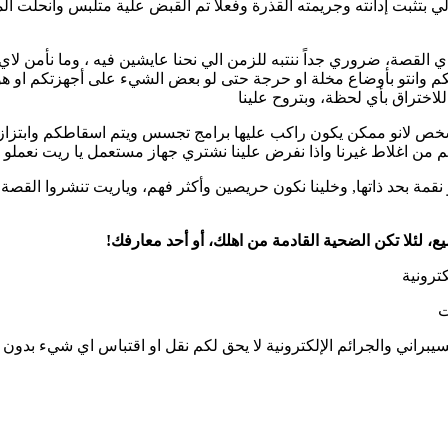
ي بتثبت إدانته وجريمته القذرة وفعلا تم القبض علية متلبس وانحلت ا
القصة، ضروري جداً ننتبه للزمن الي نحنا عايشين فيه ، وما نأمن لا
أنفسكم وانتو بأوضاع مخلة او حرجة حتى لو بعض الشيء على أجهزتكم او
للاختراق بأي لحظة، وبتروح علينا
 اغلاط غيرنا واذا نفرض علينا نشتري جهاز مستعمل يا ريت نعملو فو
و نقمة بحد ذاتها, وخلينا نكون حريصين وأكثر فهم، وياريت تنشروا الق
، لئلا تكن الضحية القادمة من اهلك، أو أحد معارفك!
ترونية
ت
راني والجرائم الإلكترونية لا يحق لكم نقل او اقتباس اي شيء بدون م