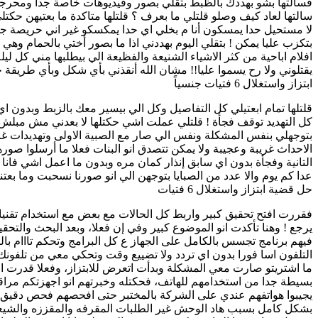
فسالتها بشو بهددك بالظبط بتقلي بصور وفيديوهات خاصة جداً ومحرجة و
سالتها لعاد كيف وصلو قلتلي ما بعرف ؟ قلتلها متاكدة ما بعتيهن ح
لا مستحيل حدا يمسكون أنا م بخلي اي حدا يمكسكو غير اني حريصة ج
بتكزب عليا يمكن ! بتقلي اليوم بهددني اذا ما بصور أختي بالحمام
افلام اباحية من كثر الاشياء الشنيعة والفظيعة الي بيطلبها مني كل ل
يقتلوني ولا رح يسموا عليا!! مشان الله أنقذني بأي شكل وبأي طريقة 
ابتزاز واستغلال 6 فتيات جنسياً
قلتلها تمام ابعتيلي كل التفاصيل وكل الي بيسير معك بالزبط وبدو
كل التهديد توقف فجأة ! قلتلي عملت اشي حكتلها لا بعدني مش مبلش حك
بتوجهلي بنفس المشكلة ونفس الي صار مع الصبية الاولى وتهديدات غريب
الاحداث غريبة وعجيبة ولا يمكن تتصدق انو البنات فعلا ما أرسلوا صوره
التانية وفجأة بدون اي سابق إنذار كمان مره وبدون ما اعمل اشي فان
عدا كم يوم والا عدد من الصبايا بتوجهن الي انو صورنا نسحبت وما بعت
حل قضية ابتزاز واستغلال 6 فتيات
يرجع ! وهنا تأكدت انو الموضوع كبير وفي إن فعلا، وبعد البحث والت
فيهم برنامج تجسس بالكامل على الجهاز ع كل البرامج وتحكم تااام ب
التلفون اسا فورا بدون اي تردد ولا تضييع وقت وتحكي معي من تلفون
ما اشتريتو صارت معي المشكلة وبدأت اتعرض للابتزاز، وفعلا قدرت 
بسيطة جدا من استخدامهم للهاتف، فحكتله وخبرتهم انو اجهزتكم مراقبة 
بشكل كامل بسبب هاد الوحش غير الطلبات المقرفه والمقززه والشيعة ا