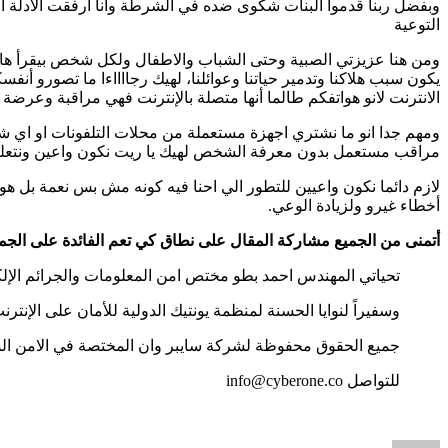
وبفضل ربنا قدموا البنات شكوى ضده في الشرطة وانا ارفقت الادلة ال
التوعية
ومن هنا عزيزتي الصبية وحتى الشباب والاطفال ولكل شخص بيقرأ هاي 
يكون سبب هلاكنا وتدمير حياتنا وعوائلنا، لهيك رجااااءا ما تصورو 
الانترنت لانو هواتفكم طالما أنها متصلة بالإنترنت فهي مراقبة وعرضة 
مراقب مستعمل بدون معرفة الشخص لهيك يا ريت نكون واعين ونتعلم من
لازم دائما نكون واعيين للتطور الي احنا فيه كونه مش بس نعمة بل ه
أخطاء غيرو ولزيادة الوعي.
أتمنى من الجميع مشاركة المقال على نطاق كي تعم الفائدة على الجميع
تحياتي المهندس احمد بطو مختص امن المعلومات والجرائم الإلك
وسفيراً لنوايا الحسنة لمنظمة يونتيك الدولية للأمان على الإنترن
جميع الحقوق محفوظة لشركة سايبر وان المختصة في الامن السيب
للتواصل info@cyberone.co