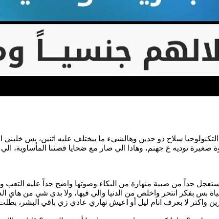
 التكنولوجيا سلاح ذو حدين وهالشيء ما بيختلف عليه اثنين، بس خليني ا
غيرة توديه ع جهنم، وهادا الي صار مع ضحايا قصتنا المأساوية، الي ما
عجل جداً من صبية منهارة من البكاء وصوتها واضح جداً عليه التعب وا
لحياة بس بفكر انتحر واخلص من الدنيا والي فيها، ولا بدي شي من هاي
واكتر لا بعرف انام ليل أو اعيش نهاري عادي زي باقي البشر، بطلت عائ