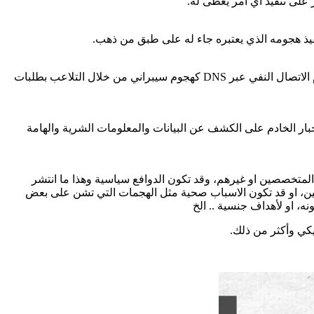
 على تنفيذ أي امر يعطى له.
نفيذ هجومه الذي يعتبره جاء له على طبق من ذهب.
ويتم استخدام بروتوكول DNS في هذا الهجوم بهدف توصل حركة مرور البيانات التي لا تتبع للبروتوكول من خلال المنفذ رقم53، ويتم استخدام الاتصال النفي عبر DNS كهجوم سيبراني من خلال التلاعب بطلبات
يقوم المهاجم بوضع سلسلة من التعليمات البرمجية الضارة في خوادم تستخدم لغة SQL والذي يقوم باجبار الخادم على الكشف عن البيانات والمعلومات الشرية والهامة
ين المتخصصين او غيرهم، وقد تكون الدوافع سياسية وهذا ما انتشر
لصين، او قد تكون الاسباب صحية مثل الهجمات التي تشن على بعض
 او لأهداف جنسية .. الخ