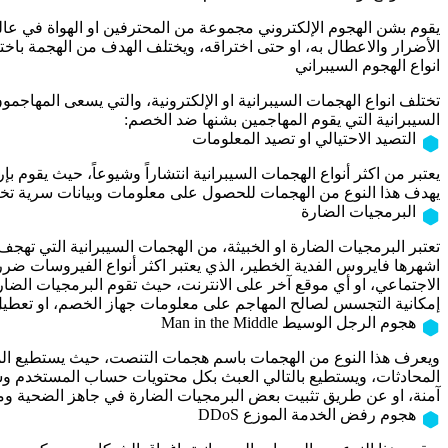
يقوم بشن الهجوم الإلكتروني مجموعة من المحترفين او الهواة في عال
الأضرار والاعطال به، او حتى اختراقه، ويختلف الهدف من الهجمة باخ
انواع الهجوم السيبراني
تختلف انواع الهجمات السيبرانية او الإلكترونية، والتي يسعى المها
السيبرانية التي يقوم المهاجمين بشنها ضد الخصم:
التصيد الاحتيالي او تصيد المعلومات
يعتبر من اكثر أنواع الهجمات السيبرانية انتشاراً وشيوعاً، حيث يقو
يهدف هذا النوع من الهجمات للحصول على معلومات وبيانات سرية تخص
البرمجيات الضارة
تعتبر البرمجيات الضارة او الخبيثة، من الهجمات السيبرانية التي ته
اشهرها فايروس الفدية الخطير، الذي يعتبر اكثر أنواع الفيروسات ضررا
الاجتماعي، او أي موقع آخر على الانترنت، حيث تقوم البرمجيات الضار
إمكانية التجسس لصالح المهاجم على معلومات جهاز الخصم، او تعطيل ا
هجوم الرجل الوسيط Man in the Middle
ويعرف هذا النوع من الهجمات باسم هجمات التنصت، حيث يستطيع ال
المحادثات، ويستطيع بالتالي العبث بكل محتويات حساب المستخدم وس
آمنة، او عن طريق تثبيت بعض البرمجيات الضارة في جاهز الضحية وم
هجوم رفض الخدمة الموزع DDoS