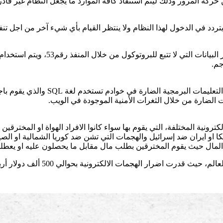
حركة المرور وذلك ليتم استنفاذ كافة الموارد ما يجعل النظام غير قادر
تردد في الدخول لهذا النظام ولا ينتظر القيام بأي شيء آخر من اجل ت
في هذا النوع من الهجمات السيبرانية 
الضارة من خلال الثغرات الأمنية الموجودة في الويب.
ترونية المختلفة، التي يقوم بها سواء كانوا الافراد الهواة او المخترق
يكا او ايران ضد إسرائيل والهجمات التي تشن ضد كوريا الشمالية او ا
 حيث يقوم المخترقين بطلب مال مقابل ما يحصلون عليه او يعطلونه،
ار الهجمات الالكترونية بحوالي 500 ألف دولار أريكي وأكثر من ذلك.