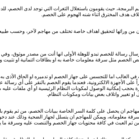
م البرمجة، حيث يقومون باستغلال الثغرات التي توجد لدى الخصم، للدخ
تلاف هدف المخترق اثناء شنه الهجوم على الخصم.
جمون من ورائها لتحقيق اهداف خاصة تختلف من مهاجم لآخر، وحسب طبيعة
م بإرسال رسالة للخصم تبدو للوهلة الأولى انها أتت من مصدر موثوق، وف
 الخصم مثل سرقة معلومات خاصة به او بطاقات ائتمانية او تثبيت و
جف في الغالب اما للتجسس على جهاز الخصم او تدميره او الحاق الأذى 
ً على الأجهزة الالكترونية، فعندما يقوم الخصم بالنقر على أي رسالة ع
ة بحجب إمكانية الوصول لمكونات النظام الرئيسية او أي ملفات عليه م
و تغيير واتلاف بعض بيانات ومكونات النظام.
مهاجم ان يحصل على كلمة السر الخاصة ببيانات الخصم، من ثم يقوم
رقة معلوماته، ويمكن للمهاجم ان يتسلل لجهاز الضحية وذلك عند دخو
ن ثم العبث في كافة محتويات جهاز الخصم والتنصت عليه وسرقة ما ير