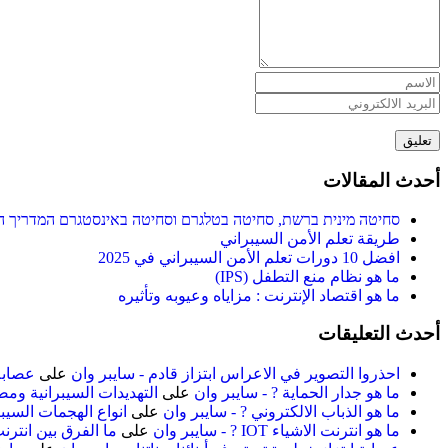
تعليق
أحدث المقالات
סחיטה מינית ברשת, סחיטה בטלגרם וסחיטה באינסטגרם המדריך ה
طريقة تعلم الأمن السيبراني
افضل 10 دورات تعلم الأمن السيبراني في 2025
ما هو نظام منع التطفل (IPS)
ما هو اقتصاد الإنترنت : مزاياه وعيوبه وتأثيره
أحدث التعليقات
احذروا التصوير في الاعراس ابتزاز قادم - سايبر وان
على
عصابة 
ما هو جدار الحماية ? - سايبر وان
على
التهديدات السيبرانية ومص
ما هو الذباب الالكتروني ? - سايبر وان
على
انواع الهجمات السيبر
ما هو انترنت الاشياء IOT ? - سايبر وان
على
ما الفرق بين انترن