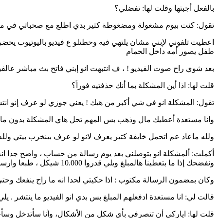
بالفعل أجبتها وقلت لها: تفضلي؟
تقول: كنت بيوم مشغولة ومضغوطة كثير بدي اطلع مع صحباتي في مناس
اعطيت تلفوني لإبني مشان يلتهي فيه وحطتلو ع فيديو باليوتيوب يحضر
طفل يصور أمه داخل الحمام
بعد شوي راح صوت الفيديو ! ، ف انتبهت انو إبني فاتح بث مباشر عال
قلت لها: اذا أين المشكلة بما أنك حذفتيه فوراً؟
تقول: المشكلة انو في شي أكبر من هيك ! يعني جوزي لو عرف إنو انتش
وانا مستعدة أعطيك مال وذهب بس المهم تحل هاي المشكلة بدون ما
ولله ماعاد عم اتحمل خايفة كتير يعرف لانو لو عرف بينخرب بيتي ولله 
أكملت: ألمشكلة انو بتوصلني بعد يوم رسالة من حساب ، واضح جدا انه
ونفضحك إذا ما بتعطينا هالمبلغ ويلي قدروا 10.000 شيكل ، طبعا وارسلوا بالرسالة وين المنطقه وانو لازم ارميهم واروح وهني بيرجعوا بياخدوهم للمصاري وهيك بيحذفو الفيديو وما بينشروه .
وكان بمضمون الرسالة مكتوب : اذا حكيتي لحدا انه ما راح ينفعك وحتى
قالت لي: انا مستعدة ادفعلهم المبلغ بس بدي انو الفيديو ما ينتشر . يلي
قلت لها: اياركي أن تتصرفي بأي شكل من الأشكال، وأنا سأتدخل وسأحل