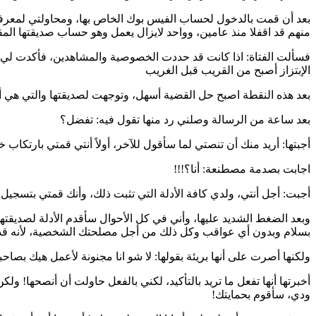
بعد أن قمت بالدخول لحساب الفيس بوك الخاص بها، ومحاولتي لمعرفة
منهم قد اقفلا منذ عامين، وواحد لايزال يعمل وهو حساب صديقتها المق
فسألت الفتاة: اذا كانت قد حددت الخصوصية والمشاهدين، فأكدت لي أن
الإبتزاز أصبح من القريب قبل الغريب
بعد هذه النقطة اصبح حل القضية أسهل، وتوجهت لصديقتها والتي هي أ
بعد ساعة من الرسالة وصلني رد منها تقول فيه: تفضل؟
أجبتها: أريد منك أن تنصتي لما سأقول للآخر، أولاً أنتي قمتي بارتكاب 
اجابت بصدمة مصطنعة: أنا؟!!!
أجبت: أجل أنتي، ولدي كافة الأدلة التي تثبت ذلك، وأنك قمتي بتسجيل
وبعد الضغط الشديد عليها، وأني في كل الأحوال سأقدم الأدلة لصديقتها
بسلام وبدون أي عواقب وكل ذلك من أجل مصلحتك الشخصية، لأنه قد تعاقبي 
ولكنها أصرت على أنها بريئة بقولها: لا شو انا مجنونة لأعمل هيك بصاحب
أخبرتها أنها تفعل ما تريد بالتأكيد، لكني بالفعل حاولت أن أنصحها!
ودي، سأقوم بحمايتك!