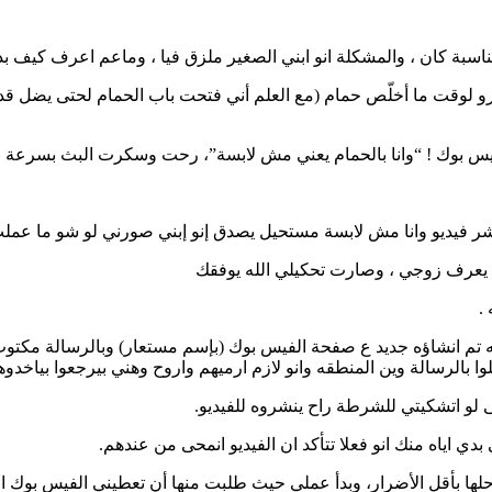
بة كان ، والمشكلة انو ابني الصغير ملزق فيا ، وماعم اعرف كيف بد
و لوقت ما أخلّص حمام (مع العلم أني فتحت باب الحمام لحتى يضل قدا
فيس بوك ! “وانا بالحمام يعني مش لابسة”، رحت وسكرت البث بسرعة وا
ر فيديو وانا مش لابسة مستحيل يصدق إنو إبني صورني لو شو ما عملت 
 يعرف زوجي ، وصارت تحكيلي الله يوفقك
.
 تم انشاؤه جديد ع صفحة الفيس بوك (بإسم مستعار) وبالرسالة مكتوب 
 لو اتشكيتي للشرطة راح ينشروه للفيديو.
 بدي اياه منك انو فعلا تتأكد ان الفيديو انمحى من عندهم.
ها بأقل الأضرار، وبدأ عملي حيث طلبت منها أن تعطيني الفيس بوك الخ