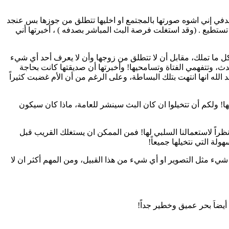
في إني اشوه صورتها بالمجتمع او اخليها تتطلق من جوزها بس عنجد
تستطيع . (وقد استغلت فرصة البث المباشر بصدفه ) ، أخبرتها أني
 كل ما تملك، مقابل أن لا تتطلق من زوجها وأن لا يعرف أحد أي شيء
دث، وتتفهمي الفتاة وتسامحيها! وأخبرتها أن صديقتها كانت بحاجة
 الله انها انتهت بتلك البساطة، وعلى الرغم من أن الأم غضبت كثيراً
ا! ولكم أن تتخيلوا ان كان البث سينشر للعامة، ماذا كان سيكون
نظراً لاستعمالنا السلبي لها! فمن الممكن ان يستغلك القريب قبل
ة التي نتخيلها جميعاً!
شيء مثل التصوير او أي شيء من هذا القبيل، ومن المهم أكثر ان لا
 أيضاَ بحر عميق وخطير جداً!