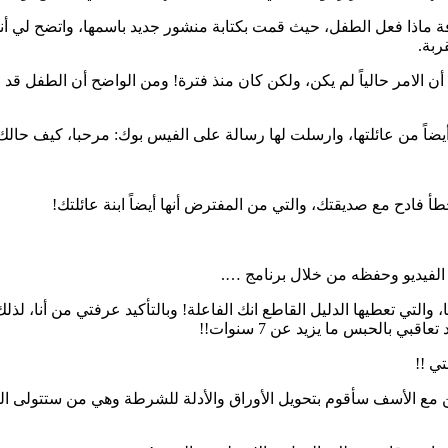
 ماذا فعل الطفل، حيث قمت بكتابة منشور جديد باسمها، واتضح لي أنه
ربة.
 الامر حالياً لم يكن، ولكن كان منذ فترة! ومن الواضح أن الطفل قد 
يضاً من عائلتها، وارسلت لها رسالة على الفيس بوك: مرحبا، كيف حالك
خطأ فادح مع صديقتك، والتي من المفترض أنها أيضاً ابنة عائلتك!
 الفيديو وحفظه من خلال برنامج ….
، والتي تعطيها الدليل القاطع انك الفاعلة! وبالتأكيد عرفتي من أنا، ل
بالحبس ما يزيد عن 7 سنوات!!
تي !!
 ولكن مع الأسف سأقوم بتحويل الأوراق والأدلة للشرطة وهي من ستتولى ا