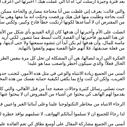
بعد فترة وجيزة أرسلت لي: أه انا الي عملت هيك ! أخبرتها أني أعرف ا
والتي قالت: بعرف إني غلطت بس أنا محتاجة مصاري والحاجة ممكن تخ
كنت بحاجة وطلبت منها قبل هيك ورفضت وحكت انه ما معها وهي ماديتها 
من المفترض ان لا أساعدها لكونها ارتكبت خطأ فادح وكبير، ولكني سأس
اتصلت على الأم وأخبرتها أن هدفها كان إزالة الفيديو بأي شكل من ال
عن هذا الفيديو، فأخبرتها أن القصة كانت أبسط مما تتصور، لكني أريد 
ماسة للمال، وأن هدفها لم يكن أبداً ان تتشوه سمعتها ولا حتى أذيتها، 
من فعلة صديقتها، غلا أنهم حلوا القصة بينهم واتفقوا بالنهاية.
الفكرة التي اريد ايصالها، هي أن المشكلة لن تحل كل مرة بنفس الطري
الحال فعلاً! والذي سيكون أخطر واصعب مما هو عليه!
أتمنى من الجميع زيادة الانتباه والوعي في مثل هذه الأمور، لتجنب حد
الغريب، ولكن ان كنت واعِ بما يكفي لكيفية حماية نفسك من هذه المخا
حيث تصلني رسائل كثيرة وحالات صعبة جداً من قبل الأهالي، والتي كان
يقدموا لهم الهاتف كي يبحثوا عن أشياء من المفروض ان لا يبحثوا عنها 
الرجاء الانتباه من مخاطر التكنولوجيا علينا وعلى أبنائنا الغير واعيين فع
لذا رجاءً للجميع ان لا تسلموا أبنائكم الهواتف، لا تسلمهم نوافذ خطرة
أتمنى من الجميع مشاركة المقال على أوسع نطاق كي تعم الفائدة على