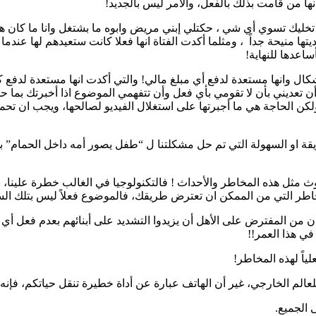
نها من قامت بذلك بالفعل، والامر ليس بالجديد!
ليك تسوي أي شي ، حكتلي إبني مريض وابوه ما بشتغل وانا ما كان هد
منيحة جداً ، ومثلما أكدت الفتاة انها فعلا كانت ستعيدهم لها عندما 
اعدها للنهاية!
أشكال وانها مستعدة لدفع أي مبلغ مالي! والتي أكدت انها مستعدة لدفع
أن تعديني بأن لا تقومي بأي فعل وأن تتفهمي الموضوع اذا أخبرتك بما ح
ولكن الحاجة هي ما أجبرتها على استغلال الفيديو لصالحها، ويجب ان تحمد
قة او السهولة التي تم حل مشكلتنا ل “طفل يصور أمه داخل الحمام” به
وث مثل هذه المخاطر والأحداث ! فالتكنولوجيا في الغالب خطرة علينا، 
طر التي من الممكن ان تعترض طريقك، فالموضوع فعلاً ليس بتلك السهول
 من المفترض على الأهل أن يزيدوا التشديد على أبنائهم بعدم فعل أي 
في هذا العمر!!
لياً لهذه المخاطر!
 للعالم الخارجي، غير أن الهاتف عبارة عن أداة خطيرة تنقل حياتكم، فإنه
 الجميع.