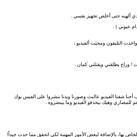
ي ألهيه حتى أخلص تجهيز نفسي .
م عيوني ) .
خدت التليفون ومحيَت ألفيديو ،
! وراح يطلقني ويقتلني كمان .
أحنا شفنا الفيديو عالبث وصورنا وبدنا ننشروا على الفيس بوك
اص بها، بالإضافة لبعض الأمور المهمة لكي اتحقق مما حدث جيداً!