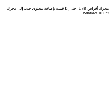
يوفر نظامWindows 10 أداة تشفير مضمنة – تسمى BitLocker لحماية محرك أقراص USB بكلمة مرور. حيث يحمي BitLocker كل شيء على محرك أقراص USB، حتى إذا قمت بإضافة محتوى جديد إلى محرك