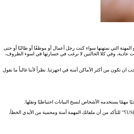
 المحمولة. بغض النظر عن الوظيفة او المهنة التي نمتهنها سواء كنت رجل أعمال أو موظفًا أو طالبًا أو حتى
ملفات مهمة او ملفات عادية، وفي كلا الحالتين لا نرغب في خسارتها في اسوء الظروف،
 أمان اجهزتنا. والتي يجب ان تكون من أكثر الأماكن آمنة في اجهزتنا. نظراً لأننا غالباً ما نقول
ومع ذلك، فإن ميزة مشاركة الملفات لمحركات أقراص USB تثير مخاوف أمان USB، “فما مدى أمان الملفات الموجودة في محرك أقراص USB؟” للتأكد من أن ملفاتك المهمة آمنة ومحمية من الأيدي الخطأ،