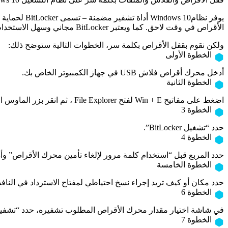
الأقراص في وقت لاحق. كما ويعتبر BitLocker مجاني وسهل الاستخدام. حيث يتوفر BitLocker في نظامي التشغيل Windows 10 Pro و Windows 10 Enterprise.
ولكن نقوم بقفل الأقراص بكلمة سر، الخطوات التالية ستوضح ذلك:
الخطوة الأولى
أدخل محرك أقراص فلاش USB في جهاز الكمبيوتر الخاص بك.
الخطوة الثانية
اضغط على مفاتيح Win + E لفتح File Explorer ، ثم انقر بزر الماوس الأيمن على محرك USB.
الخطوة 3
حدد “تشغيل BitLocker”.
الخطوة 4
حدد المربع قبل “استخدام كلمة مرور لإلغاء تأمين محرك الأقراص” وأد
الخطوة الخامسة
حدد مكان أو كيف تريد إجراء نسخ احتياطي لمفتاح الاسترداد في النافذة 
الخطوة 6
في شاشة اختيار مقدار محرك الأقراص المطلوب تشفيره، حدد “تشفير م
الخطوة 7