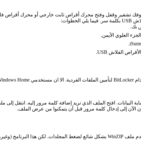
طوات:
راص الفلاش USB.
 استخدام الحل المدمج لحماية البيانات. افتح الملف الذي تريد إضافة كلمة مرور إلي
ن الآن إلى إدخال كلمة مرور قبل أن يتمكنوا من عرض الملف.
تتطلب هذه الخطوة تثبيت WinZIP أو برنامج ضغط مشابه. حيث يستخدم ملف WinZIP بشكل شائ