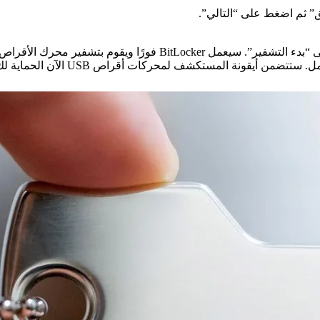
” ثم اضغط على “التالي”.
 بتشفير محرك الأقراص المحمول بكلمة مرور.
بعد انتهاء التشفير ، ستحصل على رسا