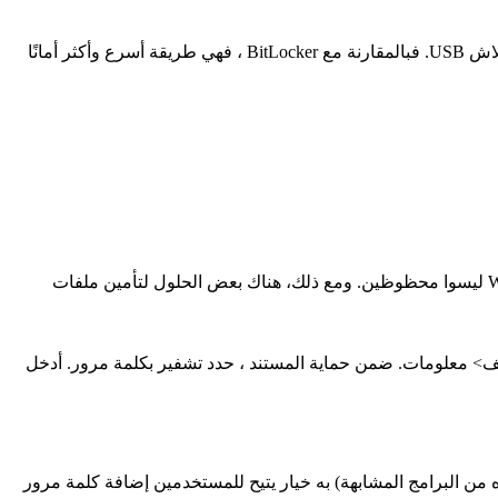
iSumsoft USBCode هي أداة سهلة الاستخدام وفعالة تستخدم لتشفير وفك تشفير وقفل وفتح محرك أقراص ثابت خارجي أو محرك أقراص فلاش USB. فبالمقارنة مع BitLocker ، فهي طريقة أسرع وأكثر أمانًا
إذا كنت من مستخدمي Windows 10 Pro أو Enterprise ، فيمكنك استخدام BitLocker لتأمين الملفات الفردية. الا ان مستخدمي Windows Home ليسوا محظوظين. ومع ذلك، هناك بعض الحلول لتأمين ملفات
ه. انتقل إلى ملف> معلومات. ضمن حماية المستند ، حدد تشفير بكلمة مرور. أدخل
ع لضغط المجلدات. لكن هذا البرنامج (وغيره من البرامج المشابهة) به خيار يتيح للمستخدمين إضافة كلمة مرور