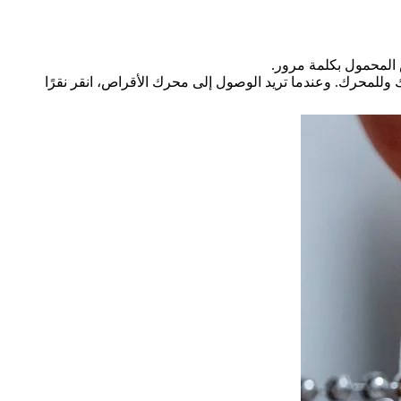
لة منبثقة: تشفير الملف اكتمل. ستتضمن أيقونة المستكشف لمحركات أقراص USB الآن الحماية لك وللمحرك. وعندما تريد الوصول إلى محرك الأقراص، انقر نقرًا