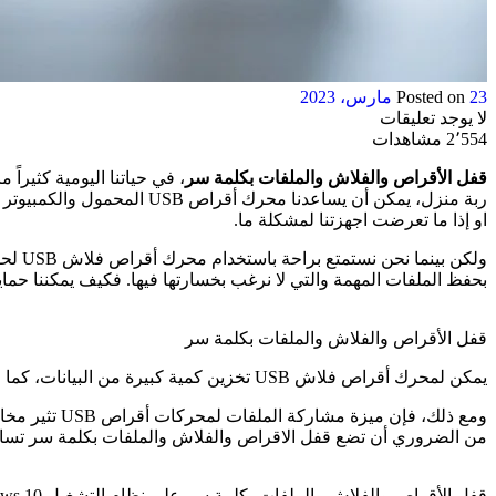
23 مارس، 2023
Posted on
لا يوجد تعليقات
2٬554 مشاهدات
قفل الأقراص والفلاش والملفات بكلمة سر
ربة منزل، يمكن أن يساعدنا
او إذا ما تعرضت اجهزتنا لمشكلة ما.
ولكن 
بحفظ الملفات المهمة والتي لا نرغب بخسارتها فيها. فكيف يمكننا 
قفل الأقراص والفلاش والملفات بكلمة سر
يمكن لمحرك أقراص فلاش USB تخزين كمية كبيرة من البيانات، كما انه صغير الحجم ويسهل حمله. حيث يعد محرك أقراص USB جهازًا خارجيًا مهمًا يستخدمه الأشخاص لنسخ البيانات احتياطيًا ونقلها.
من الضروري أن تضع قفل الاقراص والفلاش والملفات بكلمة سر تساع
قفل الأقراص والفلاش والملفات بكلمة سر على نظام التشغيل Windows 10