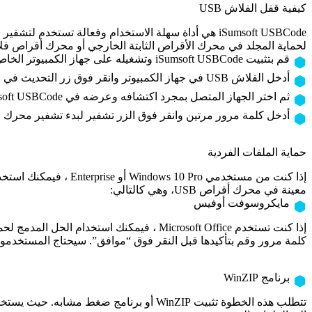
كيفية قفل الفلاش USB
لحماية المجلد في محرك الأقراص الثابتة الخارجي أو محرك أقراص فلاش USB بكلمة سر. فيما يلي الخ
قم بتثبيت iSumsoft USBCode وتشغيله على جهاز الكمبيوتر الخاص بك.
أدخل الفلاش USB في جهاز الكمبيوتر وانقر فوق زر التحديث في الجزء العلوي الأيمن.
ثم اختر الجهاز المتصل بمجرد اكتشافه وعرضه في iSumsoft USBCode.
أدخل كلمة مرور مرتين وانقر فوق الزر تشفير لبدء تشفير محرك الأق
حماية الملفات الفردية
معينة في محرك أقراص USB، وهي كالتالي:
مايكروسوفت أوفيس
إذا كنت تستخدم Microsoft Office ، فيمكنك
كلمة مرور وقم بتأكيدها قبل النقر فوق “موافق”. سيحتاج المستخدمو
برنامج WinZIP