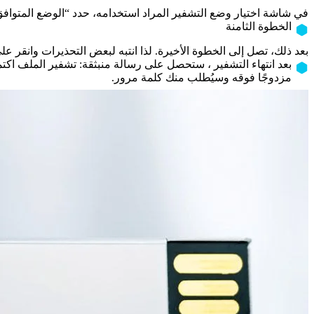
في شاشة اختيار وضع التشفير المراد استخدامه، حدد “الوضع المتوافق
الخطوة الثامنة
بعد ذلك، تصل إلى الخطوة الأخيرة. لذا انتبه لبعض التحذيرات وانقر على “بدء التشفير”. سيعمل BitLocker فورًا ويقوم
مزدوجًا فوقه وسيُطلب منك كلمة مرور.