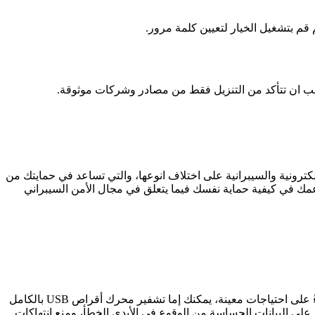
م بتشغيل الخيار لتعيين كلمة مرور.
يجب ان تتأكد من التنزيل فقط من مصادر وشركات موثوقة.
ترونية والسيبرانية على اختلاف انوعها، والتي تساعد في حمايتك من
دعمك في كيفية حماية نفسك فيما يتعلق في مجال الأمن السيبراني
تعتبر طرق قفل الأقراص والفلاش والملفات بكلمة سر من الطرق السهلة لحماية محرك أقراص USB بكلمة مرور في Windows و Mac. فبناءً على احتياجات معينة، يمكنك إما تشفير محرك أقراص USB بالكامل
 كان الخيار الذي تختاره، يمكن أن يساعدك على حماية محرك أقراص USB الخاص بك، والحفاظ على البيانات الحساسة من الوقوع في الأيدي الخطأ، ومنع انتهاكات