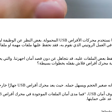
، في حياتنا اليومية كثيراً ما نستخدم محركات الأقراص USB
 محرك أقراص USB المحمول والكمبيوتر في العمل الروتيني الذي نقوم به، فقد نحفظ عليها 
بينما نحن نستمتع براحة باستخدام محرك أقراص فلاش USB لحفظ بعض الملفات عليه، قد نتجاهل عن دون قصد
حماية محرك أقراص فلاش بقفله بخطوات بسيطة؟
د على حمايتها.