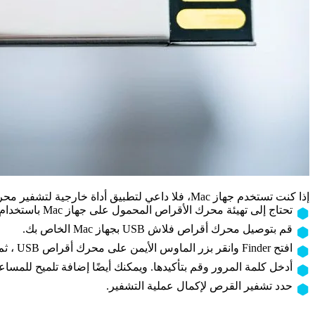
إذا كنت تستخدم جهاز Mac، فلا داعي لتطبيق أداة خارجية لتشفير محرك أقراص USB المحمول. يوفر Mac ميزة FileVault لحماية محرك أقراص فلاش على جهاز Mac بكلمة مرور بنقرات بسيطة:
تحتاج إلى تهيئة محرك الأقراص المحمول على جهاز Mac باستخدام نظام ملفات متوافق مع Apple. قم بعمل نسخة احتياطية من محرك USB الخاص بك قبل التهيئة.
قم بتوصيل محرك أقراص فلاش USB بجهاز Mac الخاص بك.
افتح Finder وانقر بزر الماوس الأيمن على محرك أقراص USB ، ثم حدد “تشفير”.
أدخل كلمة المرور وقم بتأكيدها. ويمكنك أيضًا إضافة تلميح للمساعد
حدد تشفير القرص لإكمال عملية التشفير.